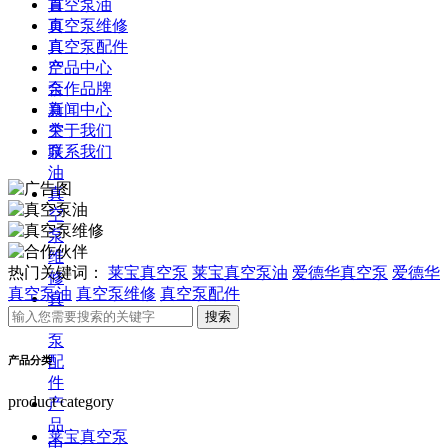
首
真空泵油
页
真空泵维修
真
真空泵配件
空
产品中心
泵
合作品牌
真
新闻中心
空
关于我们
泵
联系我们
油
真
空
泵
维
热门关键词：
莱宝真空泵
莱宝真空泵油
爱德华真空泵
爱德华
修
真空泵油
真空泵维修
真空泵配件
真
空
泵
配
产品分类
件
product category
产
品
莱宝真空泵
中