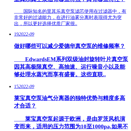
国际知名的里其乐真空泵滤芯使用在过滤器中，有
非常好的过滤能力，在进行油雾分离时表现得尤为突
出，所以更好选择优质厂家很..
19
2022-09
做好哪些可以减少爱德华真空泵的维修频率？
EdwardsEM系列双级油封旋转叶片真空泵
因其高极限真空、高抽速、运行噪音小以及能
够处理水蒸汽而享有盛誉。这些直联..
15
2022-09
莱宝真空泵油气分离器的独特优势与精度多高
才合适？
莱宝真空泵起源于欧洲，是由罗茨风机演
变而来，适用的压力范围为10至1000pa,如果不