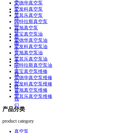
爱德华真空泵
心
爱发科真空泵
合
里其乐真空泵
作
阿特拉斯真空泵
品
普旭真空泵
牌
莱宝真空泵油
新
爱德华真空泵油
闻
爱发科真空泵油
中
普旭真空泵油
心
里其乐真空泵油
关
阿特拉斯真空泵油
于
莱宝真空泵维修
我
爱德华真空泵维修
们
爱发科真空泵维修
联
普旭真空泵维修
系
里其乐真空泵维修
我
们
产品分类
product category
真空泵