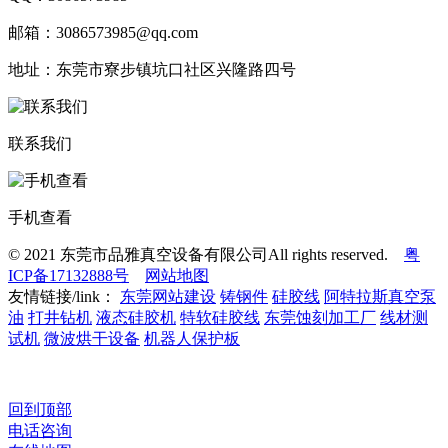
邮箱：3086573985@qq.com
地址：东莞市寮步镇坑口社区兴隆路四号
联系我们
手机查看
© 2021 东莞市品雅真空设备有限公司All rights reserved.
粤
ICP备17132888号
网站地图
友情链接/link：
东莞网站建设
铸钢件
硅胶线
阿特拉斯真空泵
油
打井钻机
液态硅胶机
特软硅胶线
东莞蚀刻加工厂
线材测
试机
微波烘干设备
机器人保护板
回到顶部
电话咨询