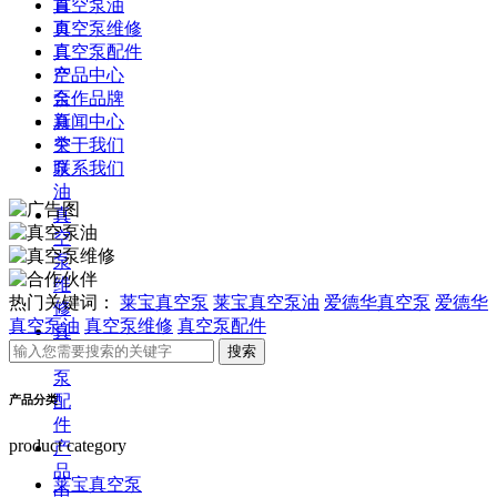
首
真空泵油
页
真空泵维修
真
真空泵配件
空
产品中心
泵
合作品牌
真
新闻中心
空
关于我们
泵
联系我们
油
真
空
泵
维
热门关键词：
莱宝真空泵
莱宝真空泵油
爱德华真空泵
爱德华
修
真空泵油
真空泵维修
真空泵配件
真
空
泵
配
产品分类
件
product category
产
品
莱宝真空泵
中