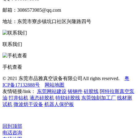
邮箱：3086573985@qq.com
地址：东莞市寮步镇坑口社区兴隆路四号
联系我们
手机查看
© 2021 东莞市品雅真空设备有限公司All rights reserved.
粤
ICP备17132888号
网站地图
友情链接/link：
东莞网站建设
铸钢件
硅胶线
阿特拉斯真空泵
油
打井钻机
液态硅胶机
特软硅胶线
东莞蚀刻加工厂
线材测
试机
微波烘干设备
机器人保护板
回到顶部
电话咨询