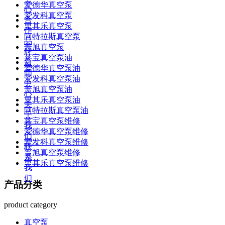
爱德华真空泵
心
爱发科真空泵
合
里其乐真空泵
作
阿特拉斯真空泵
品
普旭真空泵
牌
莱宝真空泵油
新
爱德华真空泵油
闻
爱发科真空泵油
中
普旭真空泵油
心
里其乐真空泵油
关
阿特拉斯真空泵油
于
莱宝真空泵维修
我
爱德华真空泵维修
们
爱发科真空泵维修
联
普旭真空泵维修
系
里其乐真空泵维修
我
们
产品分类
product category
真空泵