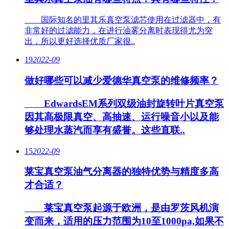
国际知名的里其乐真空泵滤芯使用在过滤器中，有
非常好的过滤能力，在进行油雾分离时表现得尤为突
出，所以更好选择优质厂家很..
19
2022-09
做好哪些可以减少爱德华真空泵的维修频率？
EdwardsEM系列双级油封旋转叶片真空泵
因其高极限真空、高抽速、运行噪音小以及能
够处理水蒸汽而享有盛誉。这些直联..
15
2022-09
莱宝真空泵油气分离器的独特优势与精度多高
才合适？
莱宝真空泵起源于欧洲，是由罗茨风机演
变而来，适用的压力范围为10至1000pa,如果不