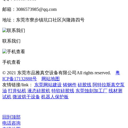
邮箱：3086573985@qq.com
地址：东莞市寮步镇坑口社区兴隆路四号
联系我们
手机查看
© 2021 东莞市品雅真空设备有限公司All rights reserved.
粤
ICP备17132888号
网站地图
友情链接/link：
东莞网站建设
铸钢件
硅胶线
阿特拉斯真空泵
油
打井钻机
液态硅胶机
特软硅胶线
东莞蚀刻加工厂
线材测
试机
微波烘干设备
机器人保护板
回到顶部
电话咨询