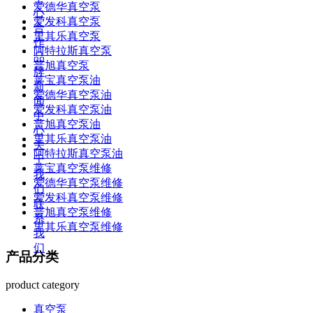
爱德华真空泵
心
爱发科真空泵
合
里其乐真空泵
作
阿特拉斯真空泵
品
普旭真空泵
牌
莱宝真空泵油
新
爱德华真空泵油
闻
爱发科真空泵油
中
普旭真空泵油
心
里其乐真空泵油
关
阿特拉斯真空泵油
于
莱宝真空泵维修
我
爱德华真空泵维修
们
爱发科真空泵维修
联
普旭真空泵维修
系
里其乐真空泵维修
我
们
产品分类
product category
真空泵