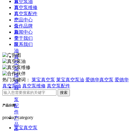
首
真空泵油
页
真空泵维修
真
真空泵配件
空
产品中心
泵
合作品牌
真
新闻中心
空
关于我们
泵
联系我们
油
真
空
泵
维
热门关键词：
莱宝真空泵
莱宝真空泵油
爱德华真空泵
爱德华
修
真空泵油
真空泵维修
真空泵配件
真
空
泵
配
产品分类
件
product category
产
品
莱宝真空泵
中