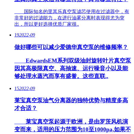
国际知名的里其乐真空泵滤芯使用在过滤器中，有
非常好的过滤能力，在进行油雾分离时表现得尤为突
出，所以更好选择优质厂家很..
19
2022-09
做好哪些可以减少爱德华真空泵的维修频率？
EdwardsEM系列双级油封旋转叶片真空泵
因其高极限真空、高抽速、运行噪音小以及能
够处理水蒸汽而享有盛誉。这些直联..
15
2022-09
莱宝真空泵油气分离器的独特优势与精度多高
才合适？
莱宝真空泵起源于欧洲，是由罗茨风机演
变而来，适用的压力范围为10至1000pa,如果不