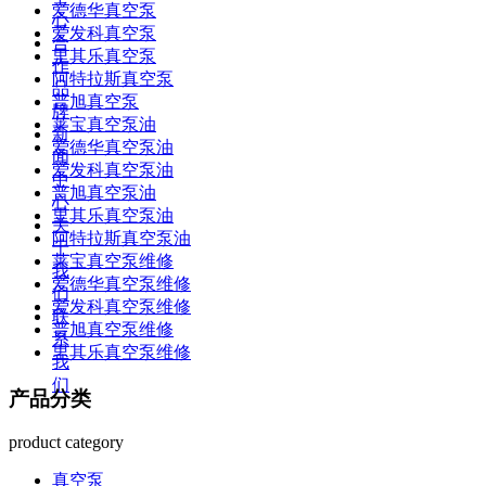
爱德华真空泵
心
爱发科真空泵
合
里其乐真空泵
作
阿特拉斯真空泵
品
普旭真空泵
牌
莱宝真空泵油
新
爱德华真空泵油
闻
爱发科真空泵油
中
普旭真空泵油
心
里其乐真空泵油
关
阿特拉斯真空泵油
于
莱宝真空泵维修
我
爱德华真空泵维修
们
爱发科真空泵维修
联
普旭真空泵维修
系
里其乐真空泵维修
我
们
产品分类
product category
真空泵