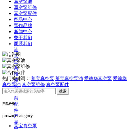
首
真空泵油
页
真空泵维修
真
真空泵配件
空
产品中心
泵
合作品牌
真
新闻中心
空
关于我们
泵
联系我们
油
真
空
泵
维
热门关键词：
莱宝真空泵
莱宝真空泵油
爱德华真空泵
爱德华
修
真空泵油
真空泵维修
真空泵配件
真
空
泵
配
产品分类
件
product category
产
品
莱宝真空泵
中