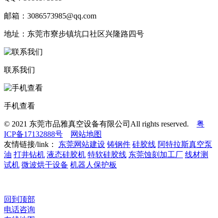
邮箱：3086573985@qq.com
地址：东莞市寮步镇坑口社区兴隆路四号
联系我们
手机查看
© 2021 东莞市品雅真空设备有限公司All rights reserved.
粤
ICP备17132888号
网站地图
友情链接/link：
东莞网站建设
铸钢件
硅胶线
阿特拉斯真空泵
油
打井钻机
液态硅胶机
特软硅胶线
东莞蚀刻加工厂
线材测
试机
微波烘干设备
机器人保护板
回到顶部
电话咨询