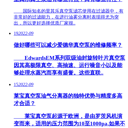
国际知名的里其乐真空泵滤芯使用在过滤器中，有
非常好的过滤能力，在进行油雾分离时表现得尤为突
出，所以更好选择优质厂家很..
19
2022-09
做好哪些可以减少爱德华真空泵的维修频率？
EdwardsEM系列双级油封旋转叶片真空泵
因其高极限真空、高抽速、运行噪音小以及能
够处理水蒸汽而享有盛誉。这些直联..
15
2022-09
莱宝真空泵油气分离器的独特优势与精度多高
才合适？
莱宝真空泵起源于欧洲，是由罗茨风机演
变而来，适用的压力范围为10至1000pa,如果不